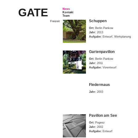
GATE
News
Kontakt
Team
Schuppen
Freizeit
Ort:
Berlin Pankow
Jahr:
2013
Aufgabe:
Entwurf, Werkplanung
Gartenpavillon
Ort:
Berlin Pankow
Jahr:
2011
Aufgabe:
Vorentwurf
Fledermaus
Jahr:
2003
Pavillon am See
Ort:
Pogeez
Jahr:
2002
Aufgabe:
Entwurf