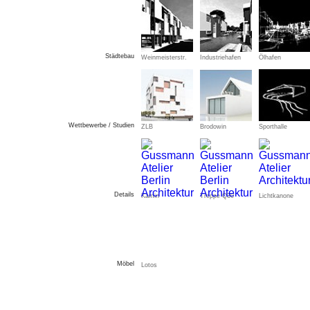
Städtebau
Weinmeisterstr.
Industriehafen
Ölhafen
Wettbewerbe / Studien
ZLB
Brodowin
Sporthalle
Details
Kamin
Treppe Q30
Lichtkanone
Möbel
Lotos