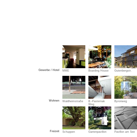
Gewerbe / Hotel
MME
Boarding House
Gutenbergstr.
Wohnen
Waldheimstraße
B.-Pasternak
Byronweg
Weg
Freizeit
Schuppen
Gartenpavillon
Pavillon am See