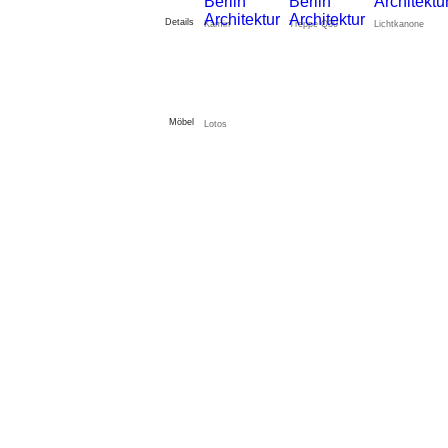
Details
Kamin
Treppe Q30
Lichtkanone
Möbel
Lotos