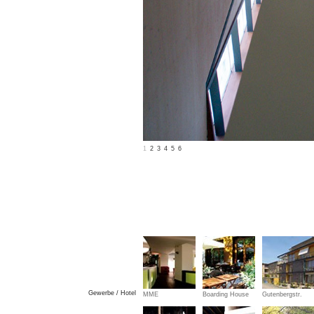
1
2
3
4
5
6
Gewerbe / Hotel
MME
Boarding House
Gutenbergstr.