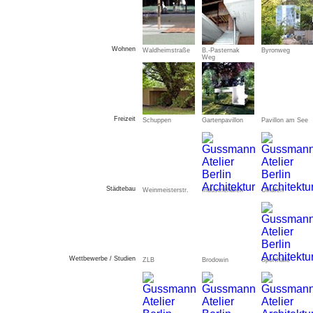
Wohnen
Waldheimstraße
B.-Pasternak
Byronweg
Weg
Freizeit
Schuppen
Gartenpavillon
Pavillon am See
Städtebau
Weinmeisterstr.
Industriehafen
Ölhafen
Wettbewerbe / Studien
ZLB
Brodowin
Sporthalle