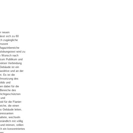
r neuen
ässt sich zu 60
ich zugängliche
Prozent
agazinbereiche
uslobungstext wird zu
om Wunsch nach
 zum Publikum und
irekten Verbindung
Gebäude ist ein
axidrive und an der
. Es ist die
 Umsetzung des
lids und
en dabei für die
Bereiche des
lichtgeschützten
 und
id für die Flanier-
iche, die einen
as Gebäude leiten.
teressanten
altete, wechseln
ständlich mit völlig
nd intimen, stillen
h ein konzentriertes
hen.