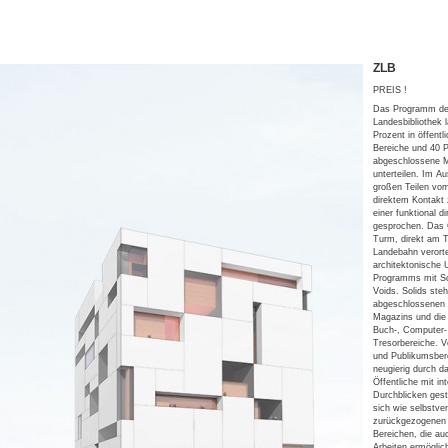
ZLB
PREIS !
Das Programm de
Landesbibliothek l
Prozent in öffentl
Bereiche und 40 
abgeschlossene M
unterteilen. Im A
großen Teilen v
direktem Kontakt
einer funktional d
gesprochen. Das 
Turm, direkt am T
Landebahn verortet
architektonische
Programms mit So
Voids. Solids steh
abgeschlossenen 
Magazins und die 
Buch-, Computer-
Tresorbereiche. Vo
und Publikumsbere
neugierig durch d
Öffentliche mit in
Durchblicken gest
sich wie selbstver
zurückgezogenen u
Bereichen, die auc
Arbeiten ermöglic