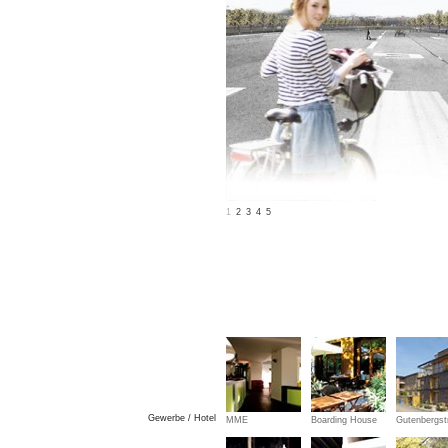
1
2
3
4
5
Gewerbe / Hotel
MME
Boarding House
Gutenbergst