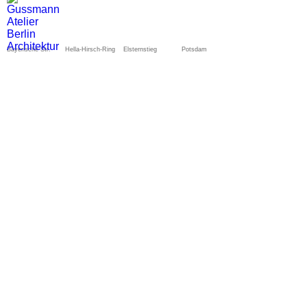
Bayerische Str.
Hella-Hirsch-Ring
Elsternstieg
Potsdam