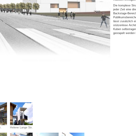
Die komplexe Stru
jeder Zeit eine di
Backstage-Bereic
Publikumsbereiche
lässt zusätzlich 
stützenlose Archit
Kuben selbstrage
gestapelt werden
r.
Helene Lange Str.