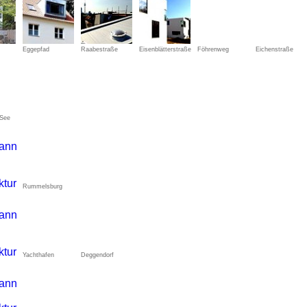
Eggepfad
Raabestraße
Eisenblätterstraße
Föhrenweg
Eichenstraße
 See
Rummelsburg
Yachthafen
Deggendorf