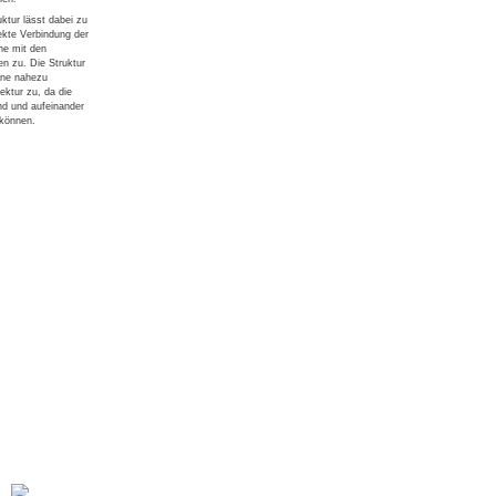
ktur lässt dabei zu
rekte Verbindung der
he mit den
n zu. Die Struktur
eine nahezu
ektur zu, da die
nd und aufeinander
 können.