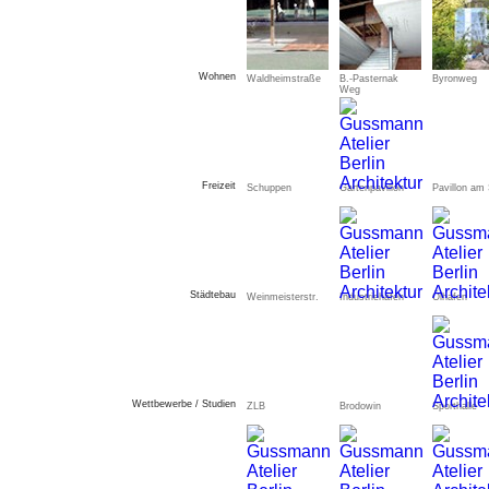
Wohnen
Waldheimstraße
B.-Pasternak
Byronweg
Weg
Freizeit
Schuppen
Gartenpavillon
Pavillon am
Städtebau
Weinmeisterstr.
Industriehafen
Ölhafen
Wettbewerbe / Studien
ZLB
Brodowin
Sporthalle