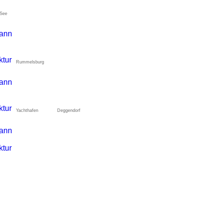
 See
Rummelsburg
Yachthafen
Deggendorf