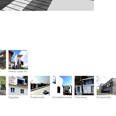
r.
Helene Lange Str.
Eggepfad
Raabestraße
Eisenblätterstraße
Föhrenweg
Eichenstraße