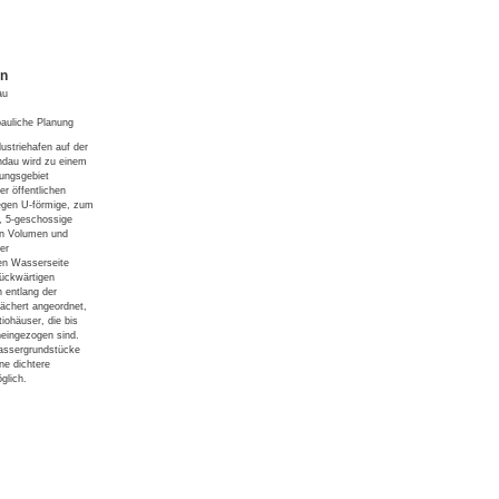
en
au
auliche Planung
ustriehafen auf der
ndau wird zu einem
ungsgebiet
r öffentlichen
egen U-förmige, zum
, 5-geschossige
in Volumen und
er
en Wasserseite
ückwärtigen
n entlang der
ächert angeordnet,
iohäuser, die bis
ineingezogen sind.
assergrundstücke
ne dichtere
glich.