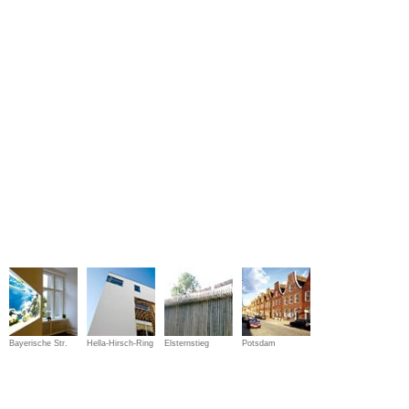
Bayerische Str.
Hella-Hirsch-Ring
Elsternstieg
Potsdam