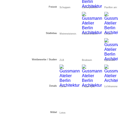
Freizeit
Schuppen
Gartenpavillon
Pavillon am
Städtebau
Weinmeisterstr.
Industriehafen
Ölhafen
Wettbewerbe / Studien
ZLB
Brodowin
Sporthalle
Details
Kamin
Treppe Q30
Lichtkanone
Möbel
Lotos