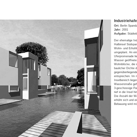
Industriehaf
Ort:
Berlin Spand
Jahr:
2001
Aufgabe:
Städteb
Der ehemalige Ind
Halbinsel Südspa
Wohn- und Erhohl
umgeplant. An eine
Uferpromenade li
Wasser geöffnete
Wohnblöcke, die 
baulicher Dichte d
gegenüberliegend
entsprechen. Im r
Inselbereich liege
Wasserstraße gef
3-geschossige Pat
tief in die Insel h
Die Anzahl der W
erhöht sich und ei
Bebauung wird mö